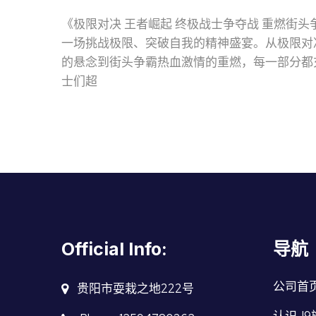
《极限对决 王者崛起 终极战士争夺战 重燃街
一场挑战极限、突破自我的精神盛宴。从极限对
的悬念到街头争霸热血激情的重燃，每一部分都
士们超
Official Info:
导航
公司首
贵阳市耍栽之地222号