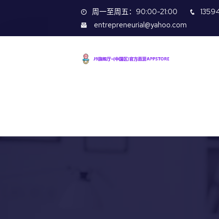
周一至周五：90:00-21:00
1359
entrepreneurial@yahoo.com