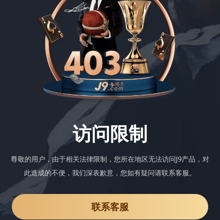
访问限制
尊敬的用户，由于相关法律限制，您所在地区无法访问J9产品，对
此造成的不便，我们深表歉意，您如有疑问请联系客服。
联系客服